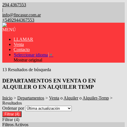
294 4367553
|
info@fincasur.com.ar
+5492944367553
MENÚ
LLAMAR
Venta
Contacto
Seleccionar idioma
▼
Mostrar original
13 Resultados de búsqueda
DEPARTAMENTOS EN VENTA O EN
ALQUILER O EN ALQUILER TEMP
Inicio
>
Departamentos
>
Venta
o
Alquiler
o
Alquiler-Temp
>
Resultados
Ordenar por
Filtrar
(4)
Filtrar
(4)
Filtros Activos