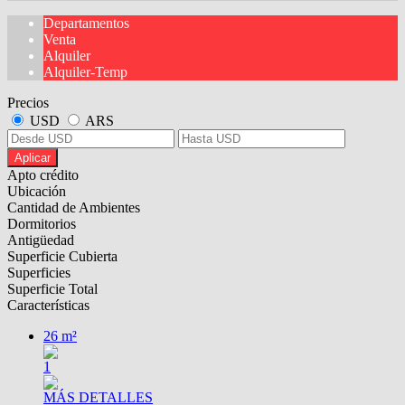
Departamentos
Venta
Alquiler
Alquiler-Temp
Precios
USD
ARS
Aplicar
Apto crédito
Ubicación
Cantidad de Ambientes
Dormitorios
Antigüedad
Superficie Cubierta
Superficies
Superficie Total
Características
26 m²
1
MÁS DETALLES